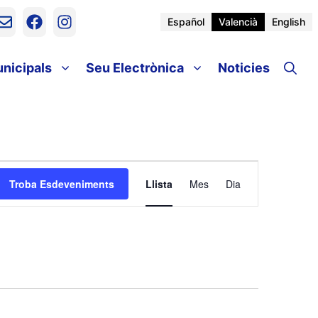
Español
Valencià
English
unicipals
Seu Electrònica
Noticies
N
Troba Esdeveniments
Llista
Mes
Dia
a
v
e
g
a
c
i
ó