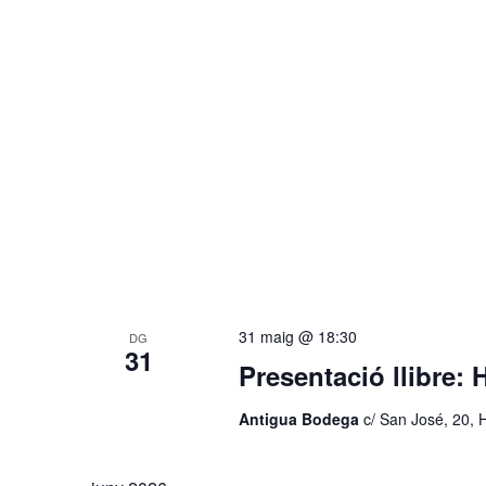
31 maig @ 18:30
DG
31
Presentació llibr
Antigua Bodega
c/ San José, 20, 