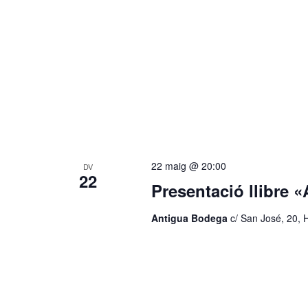
c
v
l
a
e
u
.
n
i
m
e
22 maig @ 20:00
DV
22
Presentació llibre «
n
Antigua Bodega
c/ San José, 20, 
t
s