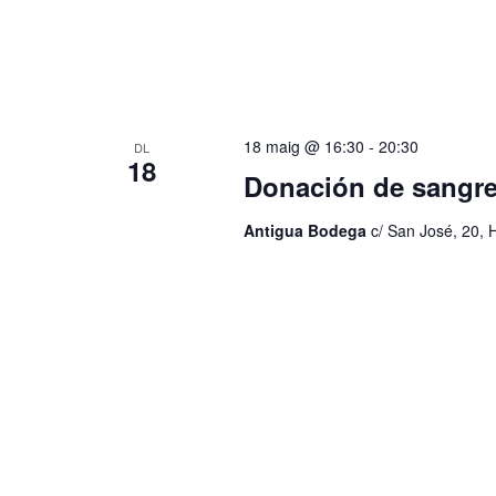
s
c
d
e
e
v
e
r
n
18 maig @ 16:30
-
20:30
i
DL
c
18
m
Donación de sangr
e
a
n
Antigua Bodega
c/ San José, 20, 
t
d
s
p
'
e
r
E
p
a
s
r
a
d
u
l
e
a