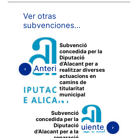
Ver otras
subvenciones…
Subvenció
concedida per la
Diputació
d’Alacant per a
Anterior
realitzar diverses
actuacions en
camins de
titularitat
municipal
Subvenció
concedida per la
Diputació
Siguiente
d’Alacant per a la
reparació