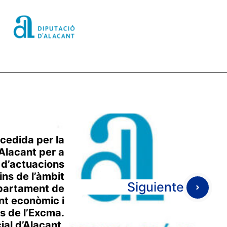
cedida per la
Alacant per a
ó d’actuacions
ns de l’àmbit
Siguiente
epartament de
t econòmic i
s de l’Excma.
ial d’Alacant,