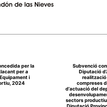
ncedida per la
Subvenció con
Alacant per a
Diputació d’
’Equipament i
realitzaci
ortiu, 2024
compreses di
d’actuació del d
desenvolupamen
sectors productiu
Diputació Provinc