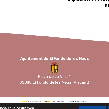
a
Ajuntament de El Fondó de les Neus
Plaça de La Vila, 1
03688 El Fondó de les Neus (Alacant)
Español
Valencià
English
iència en la nostra web.