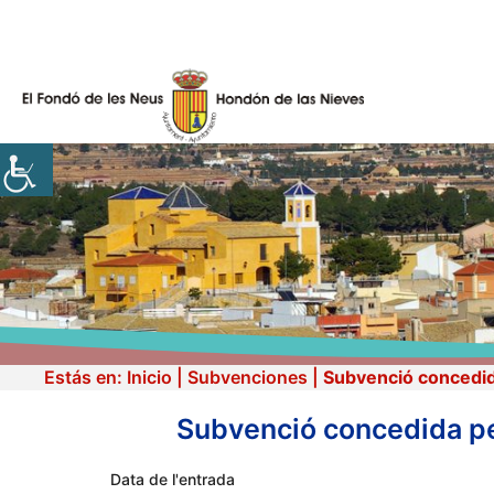
Vés
al
contingut
Estás en:
Inicio
|
Subvenciones
|
Subvenció concedida
Subvenció concedida per
Data de l'entrada