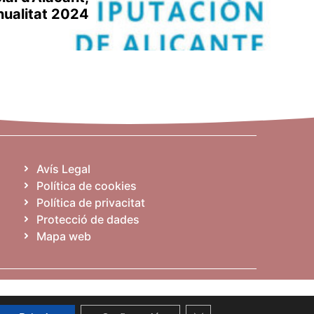
nualitat 2024
Avís Legal
Política de cookies
Política de privacitat
Protecció de dades
Mapa web
Tanca el bàner de galetes