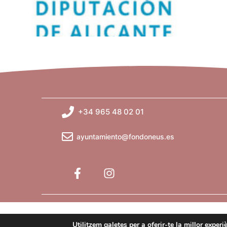
+34 965 48 02 01
ayuntamiento@fondoneus.es
Utilitzem galetes per a oferir-te la millor exper