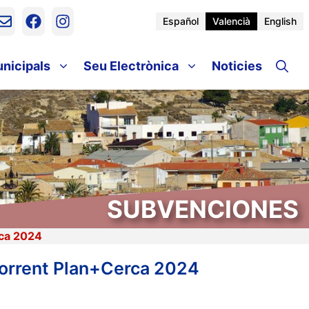
Español
Valencià
English
unicipals
Seu Electrònica
Noticies
SUBVENCIONES
rca 2024
 corrent Plan+Cerca 2024