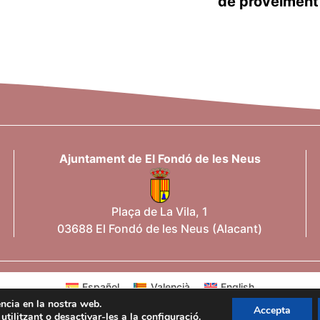
de proveïment
Ajuntament de El Fondó de les Neus
Plaça de La Vila, 1
03688 El Fondó de les Neus (Alacant)
Español
Valencià
English
iència en la nostra web.
Accepta
tilitzant o desactivar-les a la
configuració
.