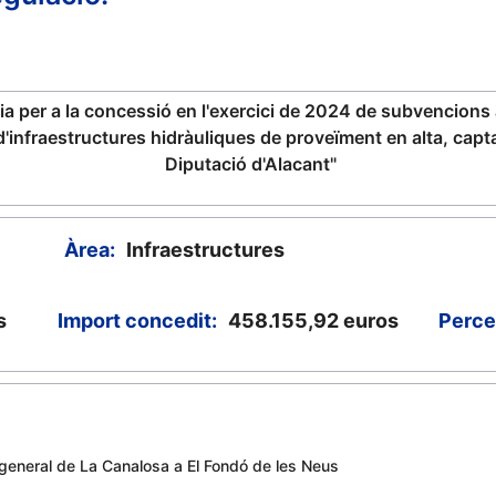
 per a la concessió en l'exercici de 2024 de subvencions a 
a d'infraestructures hidràuliques de proveïment en alta, capt
Diputació d'Alacant"
Àrea:
Infraestructures
s
Import concedit:
458.155,92
euros
Perce
eneral de La Canalosa a El Fondó de les Neus