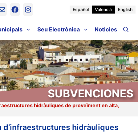
Español
Valencià
English
unicipals
Seu Electrònica
Noticies
SUBVENCIONES
nfraestructures hidràuliques de proveïment en alta,
a d’infraestructures hidràuliques