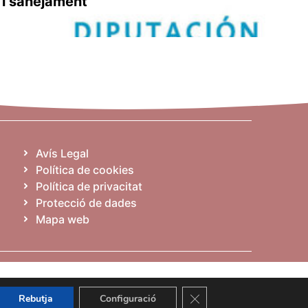
 i sanejament
Avís Legal
Política de cookies
Política de privacitat
Protecció de dades
Mapa web
Tanca el bàner de galetes
Rebutja
Configuració