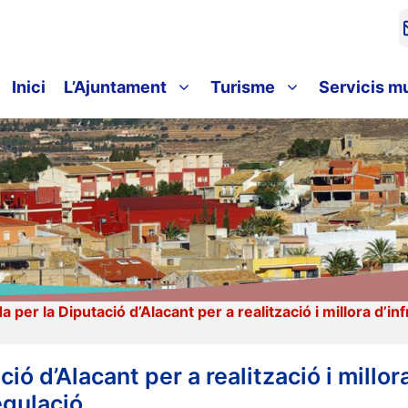
Inici
L’Ajuntament
Turisme
Servicis m
per la Diputació d’Alacant per a realització i millora d’i
ó d’Alacant per a realització i millor
egulació.