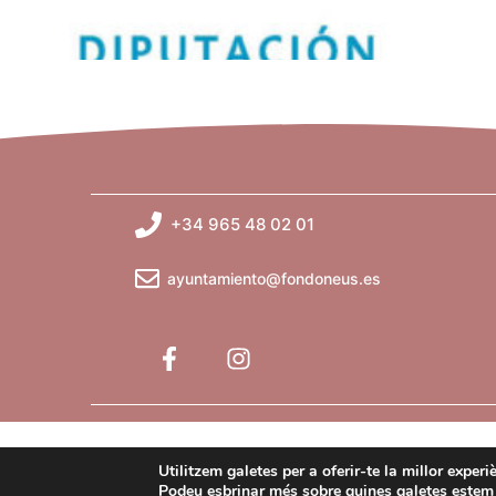
+34 965 48 02 01
ayuntamiento@fondoneus.es
Utilitzem galetes per a oferir-te la millor exper
Podeu esbrinar més sobre quines galetes estem u