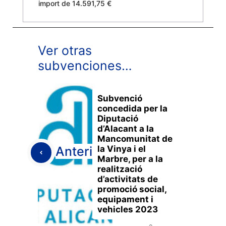
import de 14.591,75 €
Ver otras
subvenciones…
Subvenció
concedida per la
Diputació
d’Alacant a la
Mancomunitat de
la Vinya i el
Anterior
Marbre, per a la
realització
d’activitats de
promoció social,
equipament i
vehicles 2023