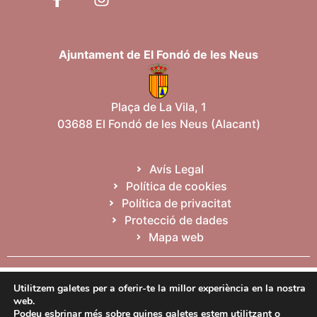
Ajuntament de El Fondó de les Neus
Plaça de La Vila, 1
03688 El Fondó de les Neus (Alacant)
Avís Legal
Política de cookies
Política de privacitat
Protecció de dades
Mapa web
Español
Valencià
English
Utilitzem galetes per a oferir-te la millor experiència en la nostra
web.
Podeu esbrinar més sobre quines galetes estem utilitzant o