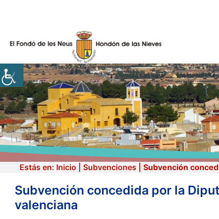
Vés
al
contingut
Estás en:
Inicio
|
Subvenciones
|
Subvención concedid
Subvención concedida por la Diputa
valenciana