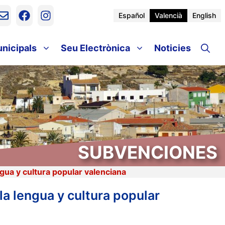
Español
Valencià
English
unicipals
Seu Electrònica
Noticies
SUBVENCIONES
gua y cultura popular valenciana
la lengua y cultura popular