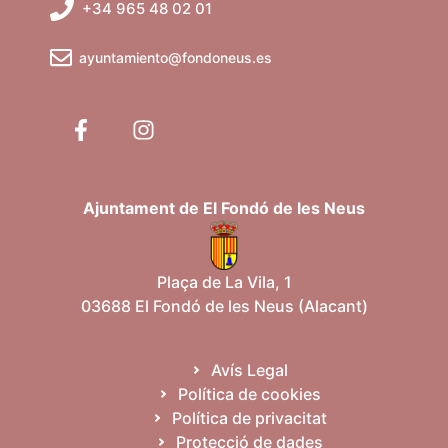
+34 965 48 02 01
a
o
n
l
ayuntamiento@fondoneus.es
s
E
i
s
c
d
e
e
v
Ajuntament de El Fondó de les Neus
e
r
n
i
c
Plaça de La Vila, 1
m
03688 El Fondó de les Neus (Alacant)
a
e
n
d
t
Avís Legal
'
Política de cookies
Política de privacitat
E
Protecció de dades