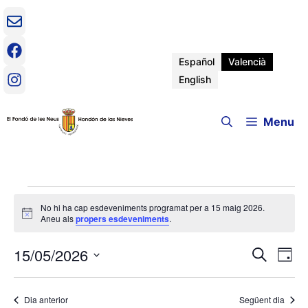
Vés
al
contingut
Español
Valencià
English
Menu
Esdeveniments
No hi ha cap esdeveniments programat per a 15 maig 2026.
A
Aneu als
propers esdeveniments
.
del
v
í
15/05/2026
N
N
s
C
D
15
e
a
S
i
a
r
v
e
a
c
maig
Dia anterior
Següent dia
e
l