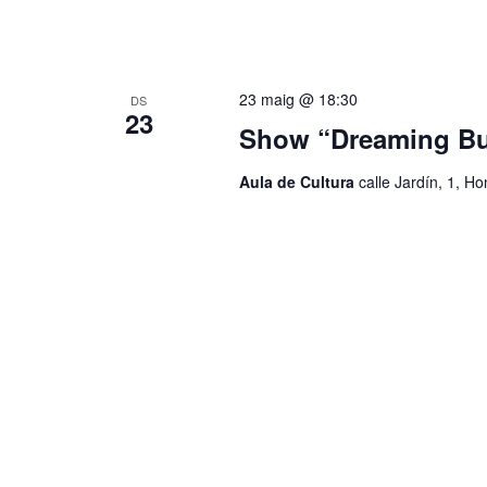
c
v
l
a
e
u
23 maig @ 18:30
DS
.
23
n
Show “Dreaming Bu
i
Aula de Cultura
calle Jardín, 1, H
m
e
n
t
s