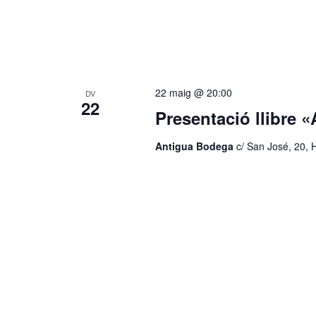
s
c
d
e
e
v
e
r
n
22 maig @ 20:00
i
DV
c
22
m
Presentació llibre «
e
a
n
Antigua Bodega
c/ San José, 20, 
t
d
s
p
'
e
r
E
p
a
s
r
a
d
u
l
e
a