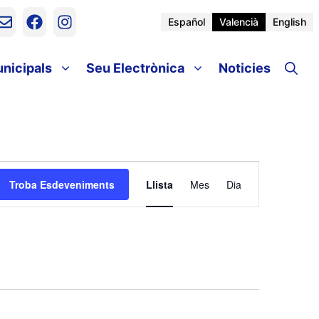
Español
Valencià
English
unicipals
Seu Electrònica
Noticies
N
Troba Esdeveniments
Llista
Mes
Dia
a
v
e
g
a
c
i
ó