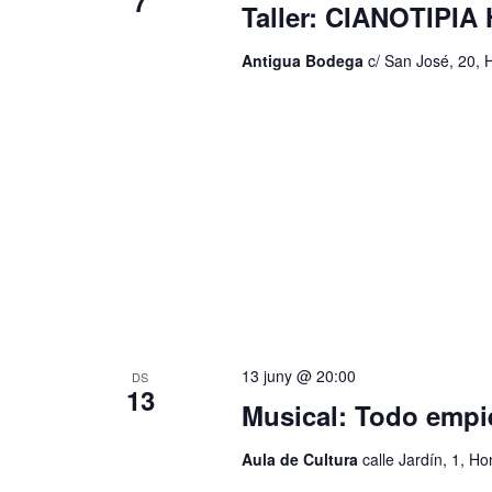
7
Taller: CIANOTIPI
Antigua Bodega
c/ San José, 20, 
13 juny @ 20:00
DS
13
Musical: Todo empi
Aula de Cultura
calle Jardín, 1, H