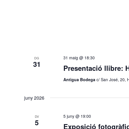
31 maig @ 18:30
DG
31
Presentació llibr
Antigua Bodega
c/ San José, 20, 
juny 2026
5 juny @ 19:00
DV
5
Exposició fotogràfi