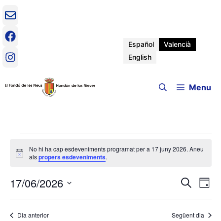
Vés
al
contingut
Español
Valencià
English
Menu
Esdeveniments
No hi ha cap esdeveniments programat per a 17 juny 2026. Aneu
A
als
propers esdeveniments
.
del
v
í
17/06/2026
N
N
s
C
D
17
e
a
S
i
a
r
v
e
a
c
juny
Dia anterior
Següent dia
e
l