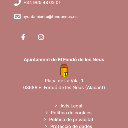
+34 965 48 02 01
a
o
n
l
ayuntamiento@fondoneus.es
s
E
i
s
c
d
e
e
v
Ajuntament de El Fondó de les Neus
e
r
n
i
c
Plaça de La Vila, 1
m
03688 El Fondó de les Neus (Alacant)
a
e
n
d
t
Avís Legal
'
Política de cookies
Política de privacitat
E
Protecció de dades