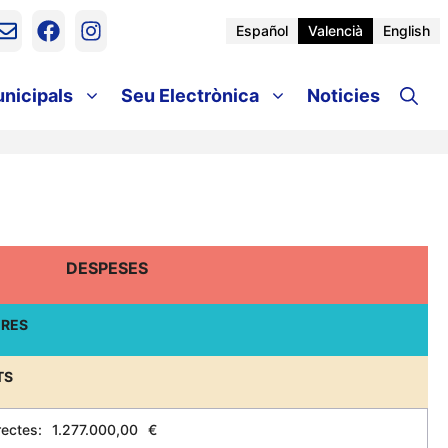
Español
Valencià
English
unicipals
Seu Electrònica
Noticies
DESPESES
ERES
TS
rectes:
1.277.000,00
€