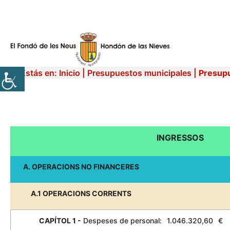
Vés
al
contingut
Estás en:
Inicio
|
Presupuestos municipales
|
Presup
INGRESSOS
A. OPERACIONS NO FINANCERES
A.1 OPERACIONS CORRENTS
CAPÍTOL 1 -
Despeses de personal:
1.046.320,60
€