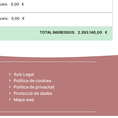
cers:
0,00
€
cers:
0,00
€
TOTAL INGRESSOS:
2.393.140,00
€
Avís Legal
Política de cookies
Política de privacitat
Protecció de dades
Mapa web