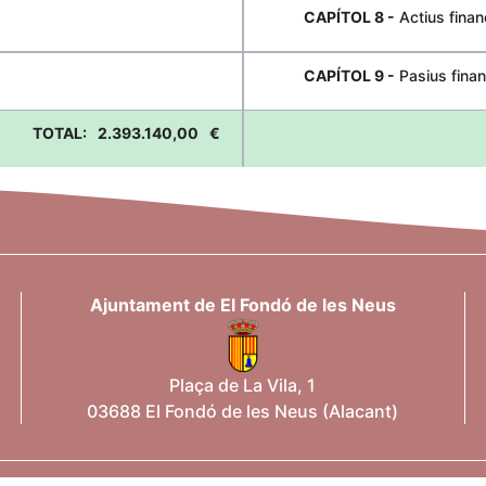
CAPÍTOL 8 -
Actius finan
CAPÍTOL 9 -
Pasius finan
TOTAL:
2.393.140,00
€
Ajuntament de El Fondó de les Neus
Plaça de La Vila, 1
03688 El Fondó de les Neus (Alacant)