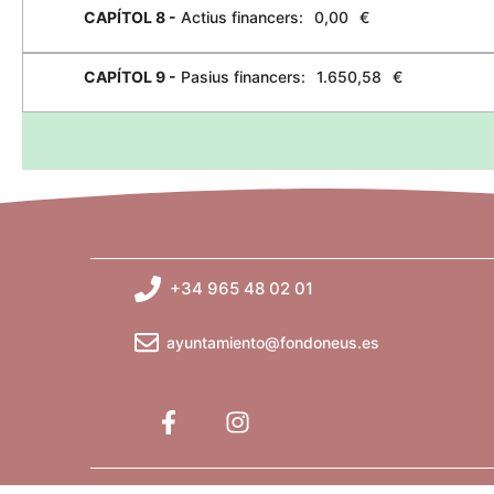
CAPÍTOL 8 -
Actius financers:
0,00
€
CAPÍTOL 9 -
Pasius financers:
1.650,58
€
+34 965 48 02 01
ayuntamiento@fondoneus.es