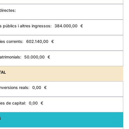
directes:
 públics i altres ingressos:
384.000,00
€
ies corrents:
602.140,00
€
atrimonials:
50.000,00
€
TAL
inversions reals:
0,00
€
es de capital:
0,00
€
S