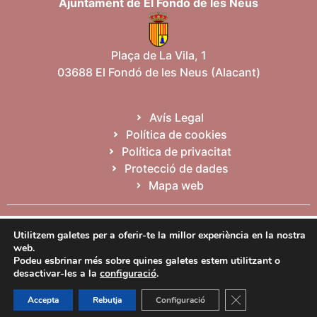
Ajuntament de El Fondó de les Neus
Plaça de La Vila, 1
03688 El Fondó de les Neus (Alacant)
Avís Legal
Política de cookies
Política de privacitat
Protecció de dades
Mapa web
Español
Valencià
English
Utilitzem galetes per a oferir-te la millor experiència en la nostra
web.
Podeu esbrinar més sobre quines galetes estem utilitzant o
desactivar-les a la
configuració
.
Tanca el bàner de
Accepta
Rebutja
Configuració