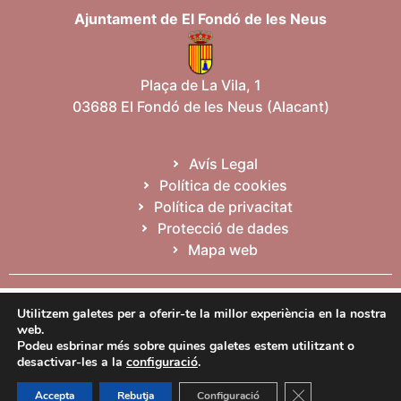
Ajuntament de El Fondó de les Neus
Plaça de La Vila, 1
03688 El Fondó de les Neus (Alacant)
Avís Legal
Política de cookies
Política de privacitat
Protecció de dades
Mapa web
Español
Valencià
English
Utilitzem galetes per a oferir-te la millor experiència en la nostra
web.
Podeu esbrinar més sobre quines galetes estem utilitzant o
desactivar-les a la
configuració
.
Tanca el bàner de
Accepta
Rebutja
Configuració