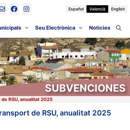
Español
Valencià
English
unicipals
Seu Electrònica
Noticies
SUBVENCIONES
 de RSU, anualitat 2025
transport de RSU, anualitat 2025