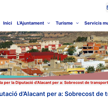
Inici
L’Ajuntament
Turisme
Servicis m
 per la Diputació d’Alacant per a: Sobrecost de transport
tació d’Alacant per a: Sobrecost de 