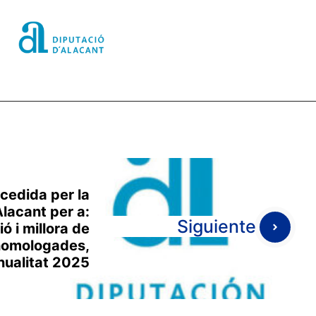
cedida per la
Alacant per a:
Siguiente
ó i millora de
homologades,
nualitat 2025