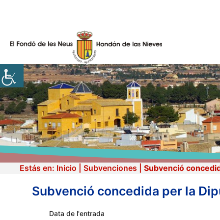
Vés
al
contingut
Estás en:
Inicio
|
Subvenciones
|
Subvenció concedida
Subvenció concedida per la Dipu
Data de l'entrada