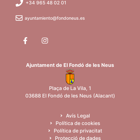
+34 965 48 02 01
E
i
e
s
ayuntamiento@fondoneus.es
c
d
v
e
e
e
v
e
r
n
n
i
c
i
m
Ajuntament de El Fondó de les Neus
a
e
m
n
d
e
t
Plaça de La Vila, 1
03688 El Fondó de les Neus (Alacant)
'
n
E
t
Avís Legal
Política de cookies
s
s
Política de privacitat
Protecció de dades