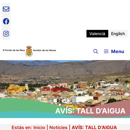
Vés
al
contingut
Valencià
English
Menu
AVÍS: TALL D’AIGUA
Estás en:
Inicio
|
Noticies
|
AVÍS: TALL D’AIGUA