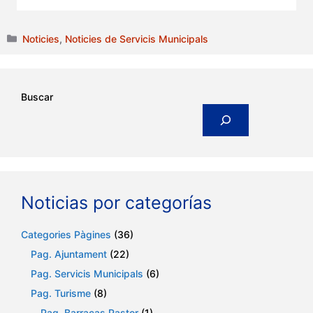
Categories
Noticies
,
Noticies de Servicis Municipals
Buscar
Noticias por categorías
Categories Pàgines
(36)
Pag. Ajuntament
(22)
Pag. Servicis Municipals
(6)
Pag. Turisme
(8)
Pag. Barracas Pastor
(1)