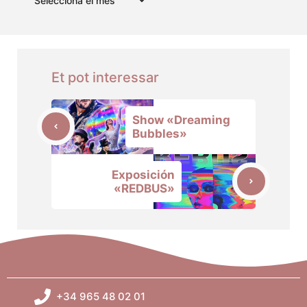
Et pot interessar
Show «Dreaming
Bubbles»
Exposición
«REDBUS»
+34 965 48 02 01