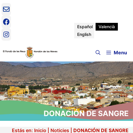
Vés
al
contingut
Español
Valencià
English
Menu
DONACIÓN DE SANGRE
Estás en:
Inicio
|
Noticies
|
DONACIÓN DE SANGRE