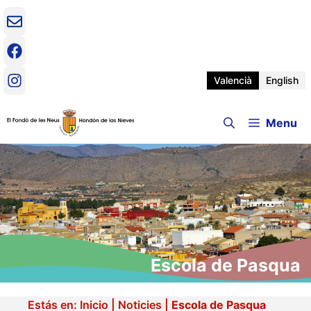
Vés
al
contingut
Valencià
English
Menu
Escola de Pasqua
Estás en:
Inicio
|
Noticies
|
Escola de Pasqua