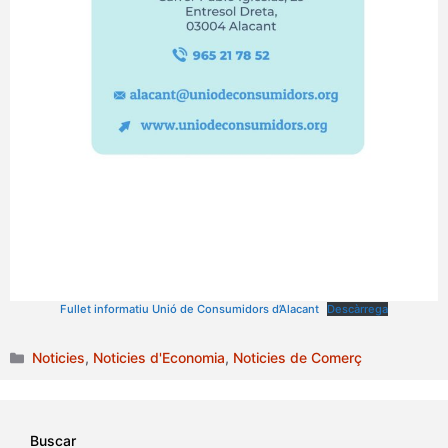
Fullet informatiu Unió de Consumidors d’Alacant
Descàrrega
Categories
Noticies
,
Noticies d'Economia
,
Noticies de Comerç
Buscar