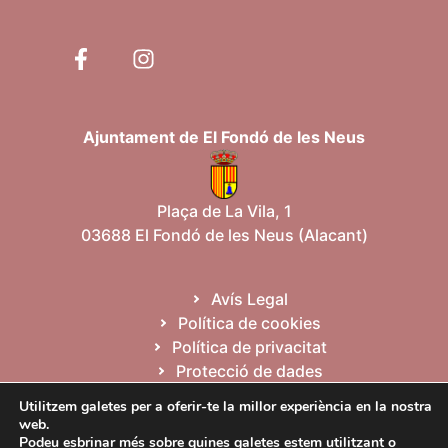
Ajuntament de El Fondó de les Neus
Plaça de La Vila, 1
03688 El Fondó de les Neus (Alacant)
Avís Legal
Política de cookies
Política de privacitat
Protecció de dades
Mapa web
Utilitzem galetes per a oferir-te la millor experiència en la nostra
web.
Podeu esbrinar més sobre quines galetes estem utilitzant o