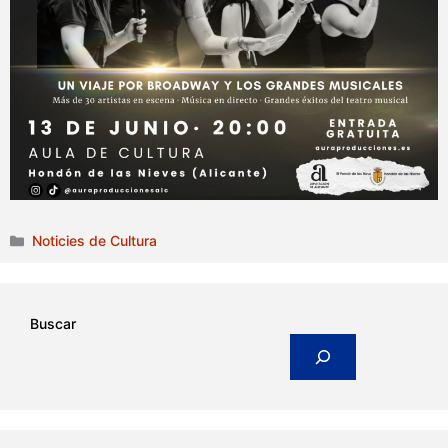
Categories
Noticies de Cultura
Buscar