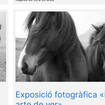
Exposició fotogràfica «
arte de ver»