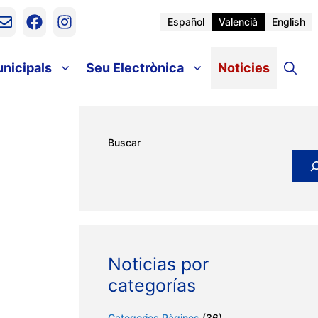
Español
Valencià
English
unicipals
Seu Electrònica
Noticies
Buscar
Noticias por
categorías
Categories Pàgines
(36)