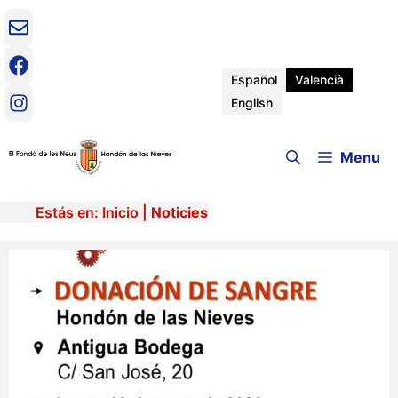
Vés
al
contingut
Español
Valencià
English
Menu
Estás en:
Inicio
|
Noticies