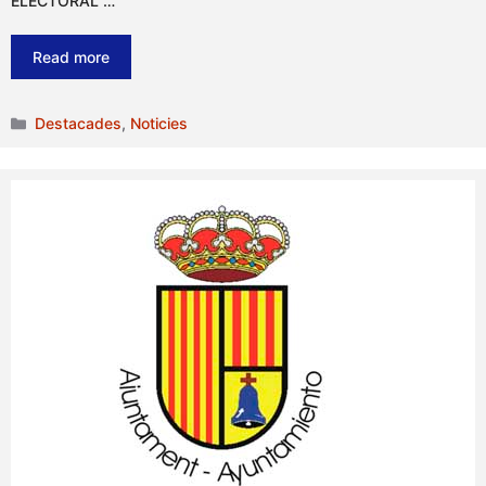
ELECTORAL …
Read more
Categories
Destacades
,
Noticies