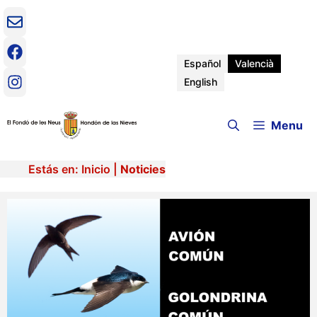
Vés
al
contingut
Español
Valencià
English
Menu
Estás en:
Inicio
|
Noticies