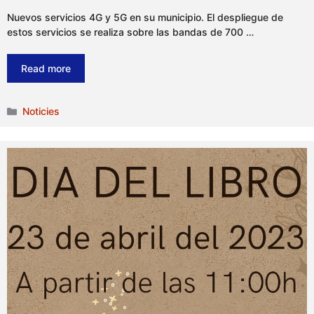
Nuevos servicios 4G y 5G en su municipio. El despliegue de
estos servicios se realiza sobre las bandas de 700 …
Read more
Categories
Noticies