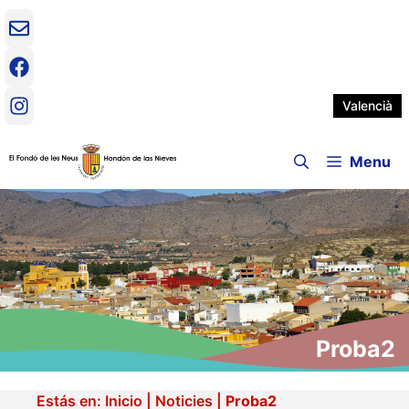
Vés
al
contingut
Valencià
Menu
Proba2
Estás en:
Inicio
|
Noticies
|
Proba2