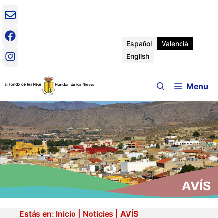
Vés
al
contingut
Español
Valencià
English
Menu
AVÍS
Estás en:
Inicio
|
Noticies
|
AVÍS